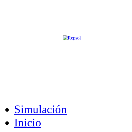
Página oficial de la revista digita
M&S utiliza cookies para mejorar tu expe
Si sigues navegando sin cambiar la configuración, consideramos que 
Acepto
Simulación
Inicio