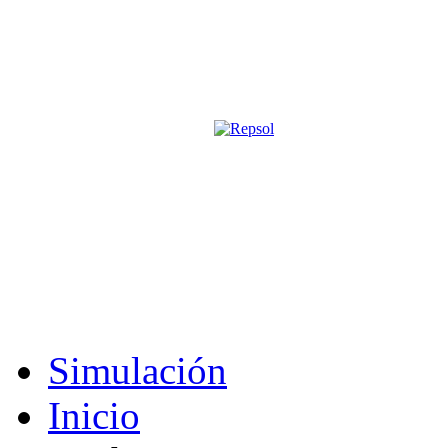
Página oficial de la revista digita
M&S utiliza cookies para mejorar tu expe
Si sigues navegando sin cambiar la configuración, consideramos que 
Acepto
Simulación
Inicio