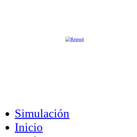
Página oficial de la revista digita
M&S utiliza cookies para mejorar tu expe
Si sigues navegando sin cambiar la configuración, consideramos que 
Acepto
Simulación
Inicio