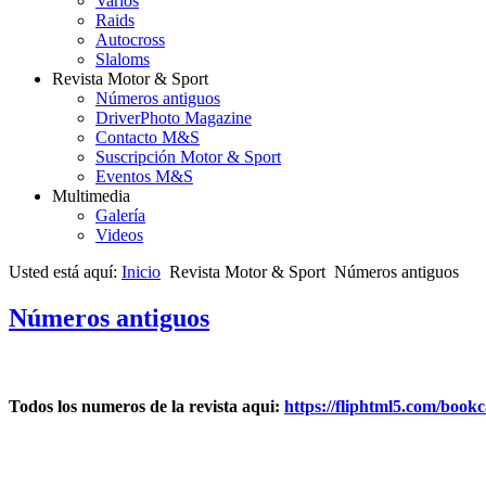
Varios
Raids
Autocross
Slaloms
Revista Motor & Sport
Números antiguos
DriverPhoto Magazine
Contacto M&S
Suscripción Motor & Sport
Eventos M&S
Multimedia
Galería
Videos
Usted está aquí:
Inicio
Revista Motor & Sport
Números antiguos
Números antiguos
Todos los numeros de la revista aqui:
https://fliphtml5.com/book