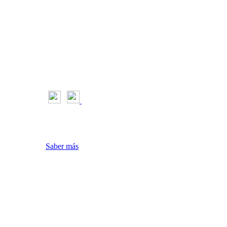
l Motor & Sport
riencia y navegación
aceptas su uso
Saber más