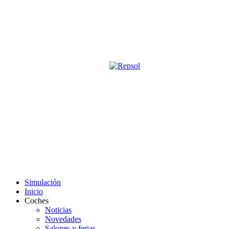
Página oficial de la revista digita
M&S utiliza cookies para mejorar tu expe
Si sigues navegando sin cambiar la configuración, consideramos que 
Acepto
Simulación
Inicio
Coches
Noticias
Novedades
Salones y ferias