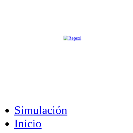
Página oficial de la revista digita
M&S utiliza cookies para mejorar tu expe
Si sigues navegando sin cambiar la configuración, consideramos que 
Acepto
Simulación
Inicio