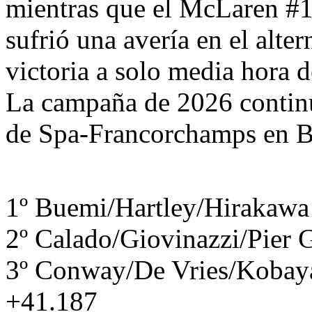
mientras que el McLaren #1
sufrió una avería en el alte
victoria a solo media hora de
La campaña de 2026 continú
de Spa-Francorchamps en Bé
1º Buemi/Hartley/Hirakawa
2º Calado/Giovinazzi/Pier 
3º Conway/De Vries/Kobay
+41.187