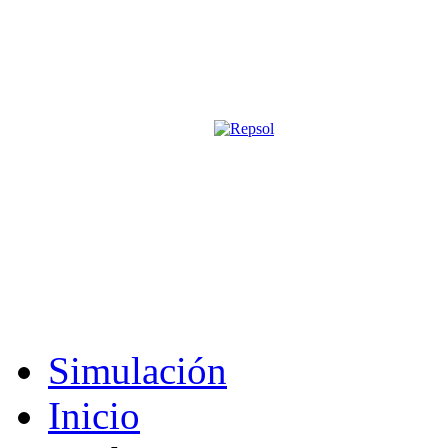
Página oficial de la revista digita
M&S utiliza cookies para mejorar tu expe
Si sigues navegando sin cambiar la configuración, consideramos que 
Acepto
Simulación
Inicio