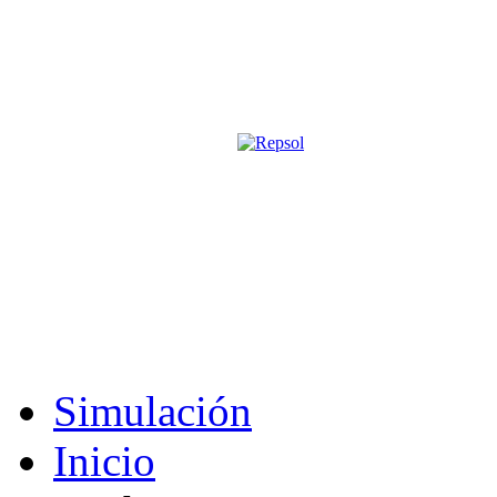
Página oficial de la revista digita
M&S utiliza cookies para mejorar tu expe
Si sigues navegando sin cambiar la configuración, consideramos que 
Acepto
Simulación
Inicio