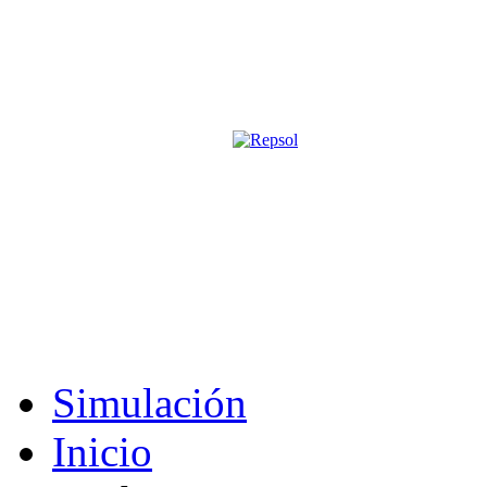
Página oficial de la revista digita
M&S utiliza cookies para mejorar tu expe
Si sigues navegando sin cambiar la configuración, consideramos que 
Acepto
Simulación
Inicio